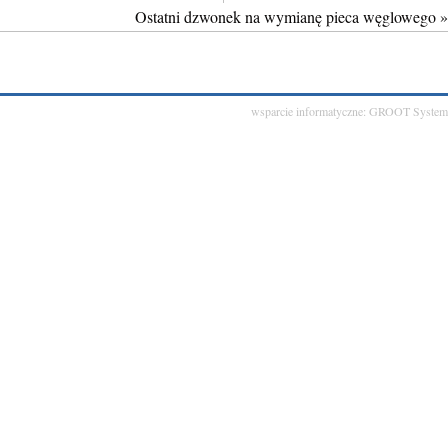
Ostatni dzwonek na wymianę pieca węglowego
»
wsparcie informatyczne:
GROOT System