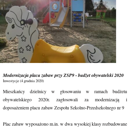
Dla dzielnicy Rowień-Folwarki są to obszary w lokalizacji ul. Cysterskiej, Laz
Co to oznacza?
To dopiero początek procedury – właśnie teraz mieszkańcy mogą zgłaszać swoj
Zobacz więcej
Zdjęcie
Zobacz na Facebooku
·
Udostępnij
Modernizacja placu zabaw przy ZSP9 - budżet obywatelski 2020
Inwestycje (4 grudnia 2020)
Mieszkańcy dzielnicy w głosowaniu w ramach budżetu
obywatelskiego 2020r. zagłosowali za modernizacją i
doposażeniem placu zabaw Zespołu Szkolno-Przedszkolnego nr 9
Plac zabaw wyposażono m.in. w dwa wysokiej klasy rozbudowane