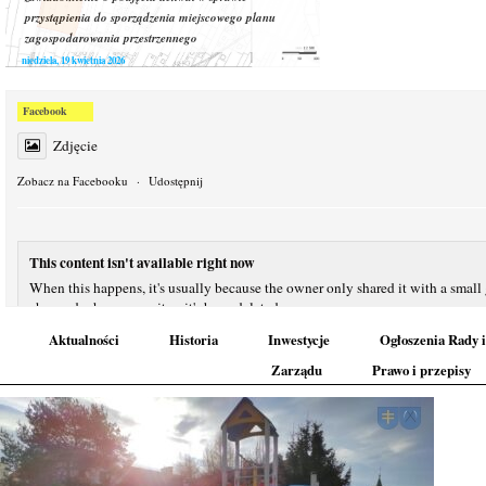
przystąpienia do sporządzenia miejscowego planu
zagospodarowania przestrzennego
niedziela, 19 kwietnia 2026
Facebook
Zdjęcie
Zobacz na Facebooku
·
Udostępnij
This content isn't available right now
When this happens, it's usually because the owner only shared it with a small
changed who can see it or it's been deleted.
Aktualności
Historia
Inwestycje
Ogłoszenia Rady i
Zobacz na Facebooku
·
Udostępnij
Zarządu
Prawo i przepisy
Ważna informacja dla mieszkańców dzielnicy Rowień-Folwarki!
Prezydent Miasta Żory poinformował o rozpoczęciu prac nad nowymi miejsco
zagospodarowania przestrzennego dla kilku obszarów miasta