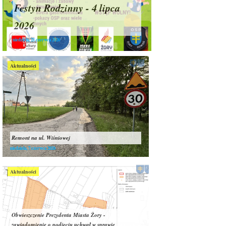
Festyn Rodzinny - 4 lipca
2026
niedziela, 21 czerwca 2026
Aktualności
Remont na ul. Wiśniowej
niedziela, 7 czerwca 2026
Aktualności
Obwieszczenie Prezydenta Miasta Żory -
zawiadomienie o podjęciu uchwał w sprawie