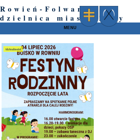
Rowień-Folwarki –
dzielnica miasta Żory
MENU
Aktualności