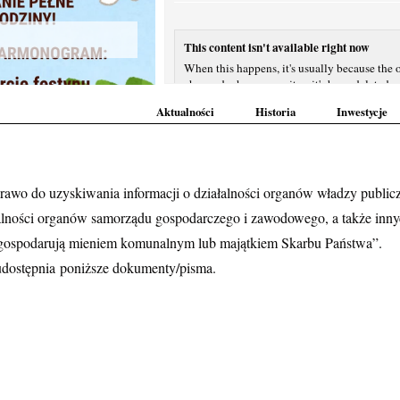
This content isn't available right now
When this happens, it's usually because the 
changed who can see it or it's been deleted.
Aktualności
Historia
Inwestycje
Zobacz na Facebooku
·
Udostępnij
Ważna informacja dla mieszkańców dzieln
 prawo do uzyskiwania informacji o działalności organów władzy public
Prezydent Miasta Żory poinformował o rozpo
łalności organów samorządu gospodarczego i zawodowego, a także innyc
zagospodarowania przestrzennego dla kilku o
i gospodarują mieniem komunalnym lub majątkiem Skarbu Państwa”.
Dla dzielnicy Rowień-Folwarki są to obszary w
dostępnia poniższe dokumenty/pisma.
Co to oznacza?
To dopiero początek procedury – właśnie tera
Zobacz więcej
Zdjęcie
Zobacz na Facebooku
·
Udostępnij