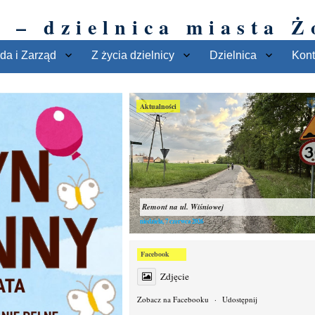
 – dzielnica miasta Ż
da i Zarząd
Z życia dzielnicy
Dzielnica
Kont
Aktualności
Remont na ul. Wiśniowej
niedziela, 7 czerwca 2026
Facebook
Zdjęcie
Zobacz na Facebooku
·
Udostępnij