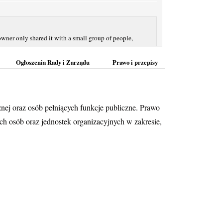
owner only shared it with a small group of people,
Ogłoszenia Rady i Zarządu
Prawo i przepisy
icy Rowień-Folwarki!
znej oraz osób pełniących funkcje publiczne. Prawo
częciu prac nad nowymi miejscowymi planami
h osób oraz jednostek organizacyjnych w zakresie,
bszarów miasta
 lokalizacji ul. Cysterskiej, Lazurowej
z mieszkańcy mogą zgłaszać swoje wnioski i mieć
...