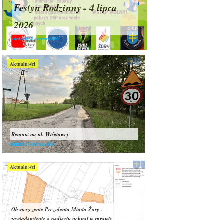
Festyn Rodzinny - 4 lipca
2026
niedziela, 21 czerwca 2026
Aktualności
Remont na ul. Wiśniowej
niedziela, 7 czerwca 2026
Aktualności
Obwieszczenie Prezydenta Miasta Żory -
zawiadomienie o podjęciu uchwał w sprawie