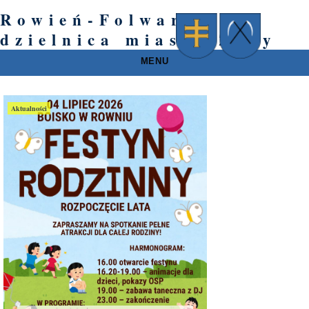
Rowień-Folwarki –
dzielnica miasta Żory
MENU
Aktualności