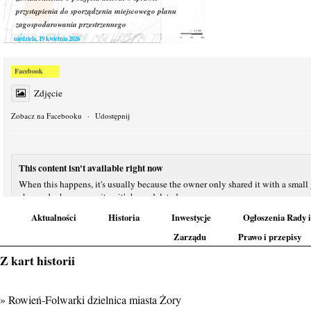
przystąpienia do sporządzenia miejscowego planu
zagospodarowania przestrzennego
niedziela, 19 kwietnia 2026
Facebook
Zdjęcie
Zobacz na Facebooku
·
Udostępnij
This content isn't available right now
When this happens, it's usually because the owner only shared it with a small
changed who can see it or it's been deleted.
Aktualności
Historia
Inwestycje
Ogłoszenia Rady i
Zobacz na Facebooku
·
Udostępnij
Zarządu
Prawo i przepisy
Z kart historii
Ważna informacja dla mieszkańców dzielnicy Rowień-Folwarki!
Prezydent Miasta Żory poinformował o rozpoczęciu prac nad nowymi miejsco
» Rowień-Folwarki dzielnica miasta Żory
zagospodarowania przestrzennego dla kilku obszarów miasta