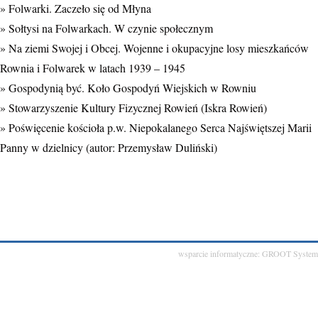
» Folwarki. Zaczeło się od Młyna
Dla dzielnicy Rowień-Folwarki są to obszary w lokalizacji ul. Cysterskiej, Laz
» Sołtysi na Folwarkach. W czynie społecznym
Co to oznacza?
» Na ziemi Swojej i Obcej. Wojenne i okupacyjne losy mieszkańców
To dopiero początek procedury – właśnie teraz mieszkańcy mogą zgłaszać swoj
Rownia i Folwarek w latach 1939 – 1945
Zobacz więcej
» Gospodynią być. Koło Gospodyń Wiejskich w Rowniu
Zdjęcie
» Stowarzyszenie Kultury Fizycznej Rowień (Iskra Rowień)
Zobacz na Facebooku
·
Udostępnij
» Poświęcenie kościoła p.w. Niepokalanego Serca Najświętszej Marii
Panny w dzielnicy
(autor: Przemysław Duliński)
wsparcie informatyczne:
GROOT System